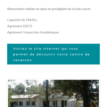
Restauration réalisée sur place en privilégiant les circuits courts.
Capacité de 146 lits.
Agrément DDCS
Agrément Inspection Académique.
Visitez le site internet qui vous
permet de découvrir notre centre de
vacances